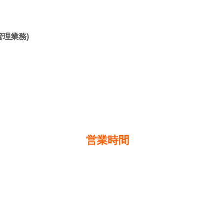
管理業務)
営業時間
月〜金：10:00〜18:00 土・日・祝日：休業日
L
03-5763-5300
（受付時間：10:00～18:00 平日） FAX 03-5763-5