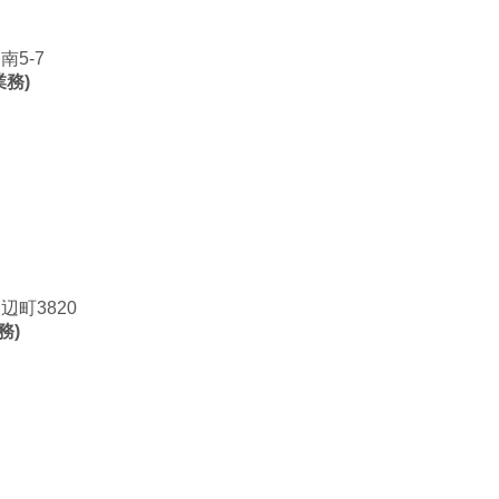
5-7
業務)
町3820
務)