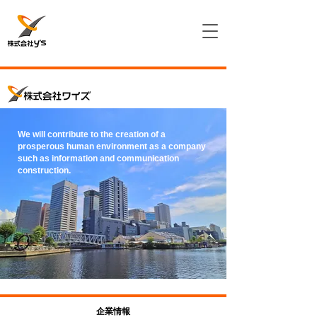
We will contribute to the creation of a
prosperous human environment as a company
such as information and communication
construction.
企業情報