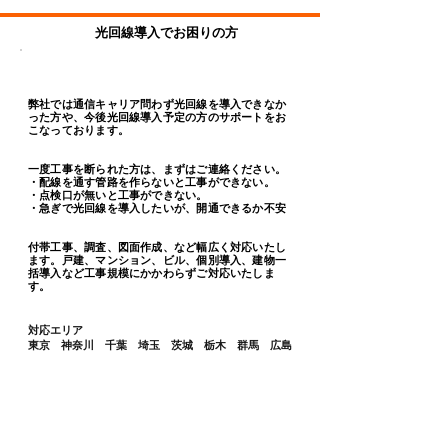
光回線導入でお困りの方
弊社では通信キャリア問わず光回線を導入できなか
った方や、今後光回線導入予定の方のサポートをお
こなっております。
一度工事を断られた方は、まずはご連絡ください。
​・配線を通す管路を作らないと工事ができない。
・点検口が無いと工事ができない。
・急ぎで光回線を導入したいが、開通できるか不安
付帯工事、調査、図面作成、など幅広く対応いたし
ます。戸建、マンション、ビル、
個別導入、建物一
括導入など工事規模にかかわらずご対応いたしま
す。
対応エリア
​東京 神奈川 千葉 埼玉 茨城 栃木 群馬 広島