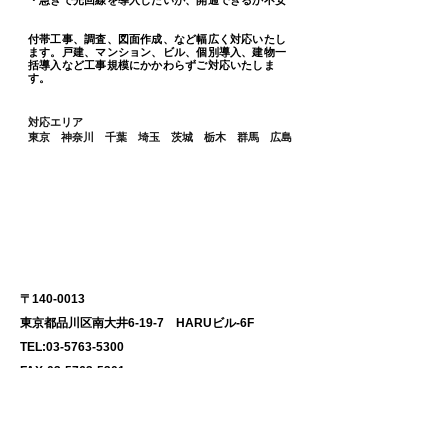
・急ぎで光回線を導入したいが、開通できるか不安
付帯工事、調査、図面作成、など幅広く対応いたし
ます。戸建、マンション、ビル、
個別導入、建物一
括導入など工事規模にかかわらずご対応いたしま
す。
対応エリア
​東京 神奈川 千葉 埼玉 茨城 栃木 群馬 広島
​本社
〒140-0013
東京都品川区南大井6-19-7 HARUビル-6F
TEL:
03-5763-5300
FAX:
03-5763-5301
通信回線総合受付
​受付時間 10:00～18:00(平日)​​
0120-220-530