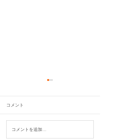
年末のご挨拶
年末のご挨拶 
のご案内
2025年も残すところあとわず
かとなりました。本年は格別
2024年も残すと
コメント
のご配慮を賜り、まことに有
かとなりました。
難く厚くお礼申し上げます。
のご配慮を賜り、
来年も更なる発展、飛躍に向
難く厚くお礼申し
コメントを追加…
けて、より一層のご支援を賜
来年も更なる発展