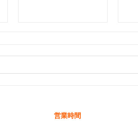
年末のご挨拶
年末
案内
2025年も残すところあとわずか
となりました。本年は格別のご配
20
慮を賜り、まことに有難く厚くお
とな
礼申し上げます。来年も更なる発
慮を
展、飛躍に向けて、より一層のご
礼申
支援を賜りますよう、従業員一
展、
同、心よりお願い申し上げます。
支援
当社の年末年始の休業期間は下記
同、
の通りとさせていただきます。
さて
〔年末年始休業期間〕 12月27
は下
営業時間
日(土)～1月5日(月) なお、年内は
す。
12月26日(金)まで通常通り営業致
月29
します。新年は1月6日
内は1