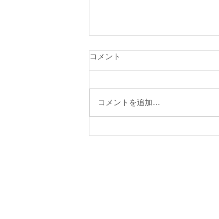
設立10周年のご挨拶
コメント
株式会社y'sは2026年4月18日を
もって、会社設立から10周年を
迎えました。
コメントを追加…