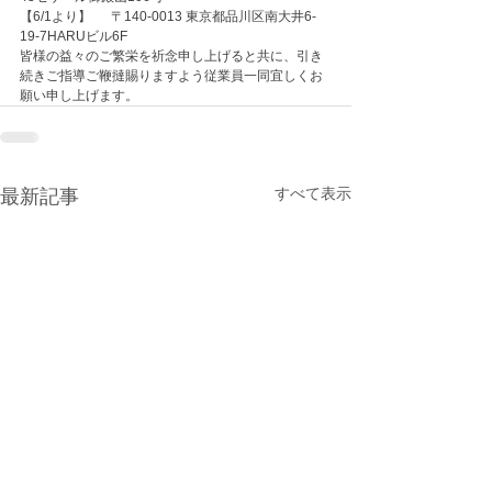
【6/1より】 　 〒140-0013 東京都品川区南大井6-
19-7HARUビル6F
皆様の益々のご繁栄を祈念申し上げると共に、引き
続きご指導ご鞭撻賜りますよう従業員一同宜しくお
願い申し上げます。
すべて表示
最新記事