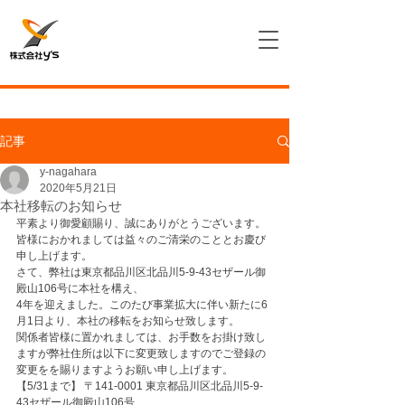
記事
y-nagahara
2020年5月21日
本社移転のお知らせ
平素より御愛顧賜り、誠にありがとうございます。
皆様におかれましては益々のご清栄のこととお慶び
申し上げます。
さて、弊社は東京都品川区北品川5-9-43セザール御
殿山106号に本社を構え、
4年を迎えました。このたび事業拡大に伴い新たに6
月1日より、本社の移転をお知らせ致します。
関係者皆様に置かれましては、お手数をお掛け致し
ますが弊社住所は以下に変更致しますのでご登録の
変更をを賜りますようお願い申し上げます。
【5/31まで】 〒141-0001 東京都品川区北品川5-9-
43セザール御殿山106号　